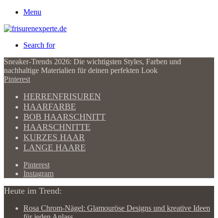
Menu
Search for
Sneaker-Trends 2026: Die wichtigsten Styles, Farben und
nachhaltige Materialien für deinen perfekten Look
Pinterest
HERRENFRISUREN
HAARFARBE
BOB HAARSCHNITT
HAARSCHNITTE
KURZES HAAR
LANGE HAARE
Pinterest
Instagram
Heute im Trend:
Rosa Chrom-Nägel: Glamouröse Designs und kreative Ideen
für jeden Anlass