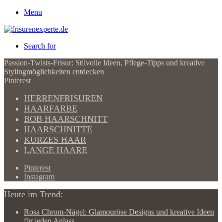
Menu
Search for
Passion-Twists-Frisur: Stilvolle Ideen, Pflege-Tipps und kreative
Stylingmöglichkeiten entdecken
Pinterest
HERRENFRISUREN
HAARFARBE
BOB HAARSCHNITT
HAARSCHNITTE
KURZES HAAR
LANGE HAARE
Pinterest
Instagram
Heute im Trend:
Rosa Chrom-Nägel: Glamouröse Designs und kreative Ideen
für jeden Anlass