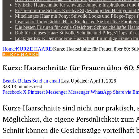
Stylische Haarschnitte für schwarze Jungen: Inspirationen und 
Frisuren für die Schule: Kreative Styles für jeden Haartyp und 
Mittellanges Haar mit Pony: Stilvolle Looks und Pflege-Tipps 
Inspiration für gefärbtes Haar: Entdecken Sie kreative Farbtre
Die besten Frisuren für ovale Gesichter: Schmeichelhafte Haars
Bob für krauses Haar: Stilvolle Schnitte und Pflege-Tipps für 
Lockiger Pixie: Der moderne Haarschnitt für mutige Frauen im
Home
/
KURZE HAARE
/
Kurze Haarschnitte für Frauen über 60: Stil
KURZE HAARE
Kurze Haarschnitte für Frauen über 60: S
Beatrix Balazs
Send an email
Last Updated: April 1, 2026
328
13 minutes read
Facebook
X
Pinterest
Messenger
Messenger
WhatsApp
Share via Em
Kurze Haarschnitte sind nicht nur praktisch,
Möglichkeit, die eigene Persönlichkeit zum A
Schnitt können die Gesichtszüge vorteilhaft 