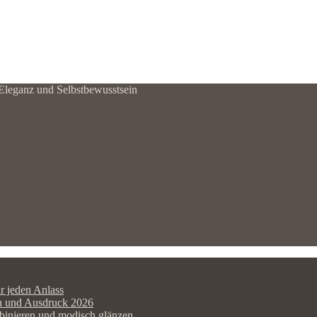
e Eleganz und Selbstbewusstsein
r jeden Anlass
men und Ausdruck 2026
mbinieren und modisch glänzen