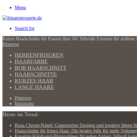
Menu
Search for
Kurze Haarschnitte für Frauen über 60: Stilvolle Frisuren für zeitlos
Pinterest
HERRENFRISUREN
HAARFARBE
BOB HAARSCHNITT
HAARSCHNITTE
KURZES HAAR
LANGE HAARE
Pinterest
Instagram
Heute im Trend:
Rosa Chrom-Nägel: Glamouröse Designs und kreative Ideen fü
Haarschnitte für feines Haar: Die besten Stile für mehr Volu
Kreative Kleid-und-Blazer-Ideen für jeden Anlass: Stilvoll ko