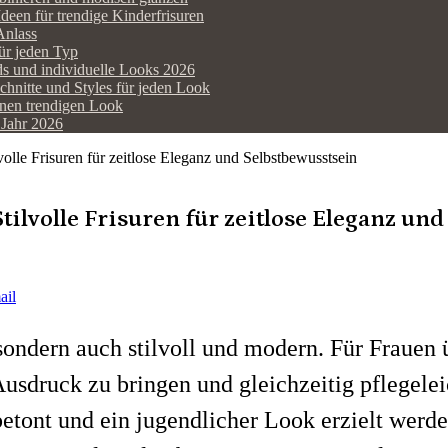
Ideen für trendige Kinderfrisuren
Anlass
für jeden Typ
nds und individuelle Looks 2026
chnitte und Styles für jeden Look
einen trendigen Look
 Jahr 2026
volle Frisuren für zeitlose Eleganz und Selbstbewusstsein
tilvolle Frisuren für zeitlose Eleganz un
ail
 sondern auch stilvoll und modern. Für Frauen 
usdruck zu bringen und gleichzeitig pflegelei
betont und ein jugendlicher Look erzielt werde