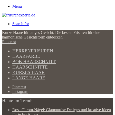
Menu
Search for
Kurze Haare für langes Gesicht: Die besten Frisuren für eine
harmonische Gesichtsform entdecken
Pinterest
HERRENFRISUREN
HAARFARBE
BOB HAARSCHNITT
HAARSCHNITTE
KURZES HAAR
LANGE HAARE
Pinterest
Instagram
Heute im Trend:
Rosa Chrom-Nägel: Glamouröse Designs und kreative Ideen
für jeden Anlass