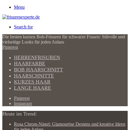
Menu
Search for
Die besten kurzen Bob-Frisuren für schwarze Frauen: Stilvolle und
vielseitige Looks für jeden Anlass
Pinterest
HERRENFRISUREN
HAARFARBE
BOB HAARSCHNITT
HAARSCHNITTE
KURZES HAAR
LANGE HAARE
Pinterest
Instagram
Heute im Trend:
Rosa Chrom-Nägel: Glamouröse Designs und kreative Ideen
für jeden Anlass